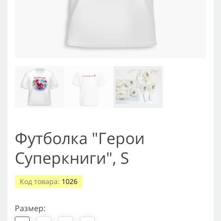
Футболка "Герои
Суперкниги", S
Код товара:
1026
Pазмер: