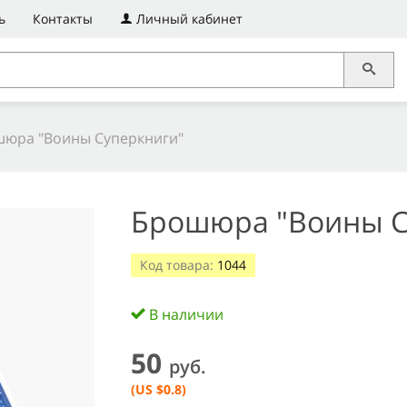
ь
Контакты
Личный кабинет
юра "Воины Суперкниги"
Брошюра "Воины С
Код товара:
1044
В наличии
50
руб.
(US $0.8)