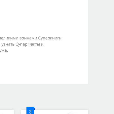
великими воинами Суперкниги,
 узнать СуперФакты и
ума.