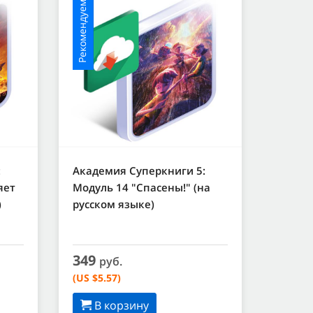
Рекомендуемое
:
Академия Суперкниги 5:
яет
Модуль 14 "Спасены!" (на
)
русском языке)
349
руб.
(US $5.57)
В корзину