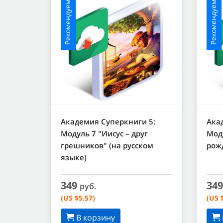
Рекомендуемое
Рекомендуемое
Академия Суперкниги 5:
Ака
Модуль 7 "Иисус – друг
Мод
грешников" (на русском
рожд
языке)
349
34
руб.
(US $5.57)
(US 
В корзину