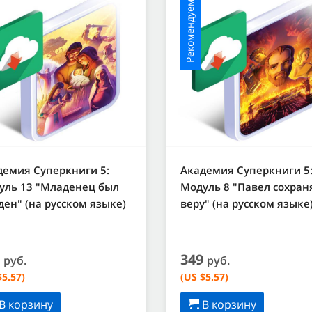
Рекомендуемое
демия Суперкниги 5:
Академия Суперкниги 5
уль 13 "Младенец был
Модуль 8 "Павел сохран
ен" (на русском языке)
веру" (на русском языке
9
349
руб.
руб.
$5.57)
(US $5.57)
В корзину
В корзину