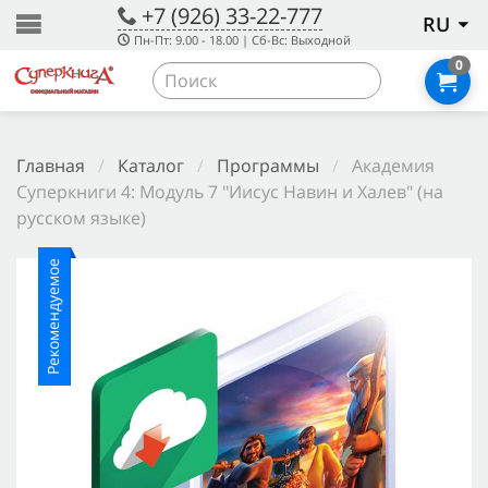
+7 (926) 33-22-777
RU
Пн-Пт: 9.00 - 18.00 | Сб-Вс: Выходной
0
Главная
/
Каталог
/
Программы
/
Академия
Суперкниги 4: Модуль 7 "Иисус Навин и Халев" (на
русском языке)
Рекомендуемое