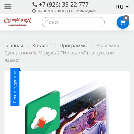
+7 (926) 33-22-777
RU
Пн-Пт: 9.00 - 18.00 | Сб-Вс: Выходной
0
Главная
/
Каталог
/
Программы
/
Академия
Суперкниги 5: Модуль 2 "Никодим" (на русском
языке)
Рекомендуемое