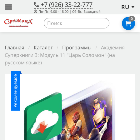
+7 (926) 33-22-777
RU
Пн-Пт: 9.00 - 18.00 | Сб-Вс: Выходной
0
Главная
/
Каталог
/
Программы
/
Академия
Суперкниги 3: Модуль 11 "Царь Соломон" (на
русском языке)
Рекомендуемое